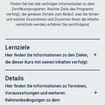
Finden Sie hier alle wichtigen Informationen zu dem
Zertifikatsprogramm. Welche Ziele das Programm
verfolgt, die genauen Details zum Ablauf, was Sie lernen
und welche Dozentinnen und Dozenten Ihnen die Inhalte
vermitteln werden, erfahren Sie nachfolgend.
Lernziele
Hier finden Sie Informationen zu den Zielen,
die dieser Kurs mit seinen Inhalten verfolgt.
Sie erlangen ein umfassendes Verständnis darüber, wie das
Details
Internet in seinen aktuellen Versionen IPv6 und IPv4
funktioniert.
Hier finden Sie Informationen zu Terminen,
Sie erwerben grundlegende Kenntnisse über
Voraussetzungen und weiteren
Computernetzwerkarchitekturen, die durch das Internet-
Rahmenbedingungen zu dem
Schichtenmodell veranschaulicht werden.