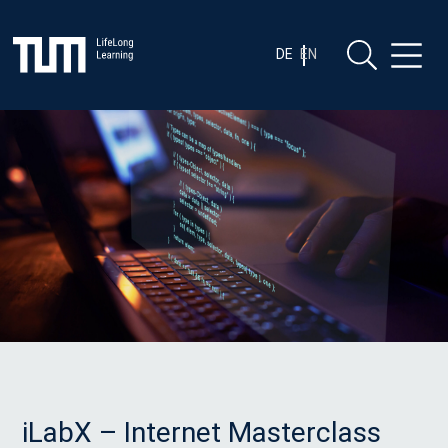
Zum
Zum Inhalt springen
Inhalt
springen
DE
EN
iLabX – Internet Masterclass