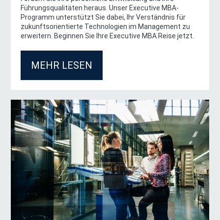
Führungsqualitäten heraus. Unser Executive MBA-
Programm unterstützt Sie dabei, Ihr Verständnis für
Anfrageformular TUM O
zukunftsorientierte Technologien im Management zu
erweitern. Beginnen Sie Ihre Executive MBA Reise jetzt.
Titel
Dr.
MEHR LESEN
Prof.
Prof. Dr.
PD
Anrede
*
Herr
Frau
Divers
Vorname
*
Nachname
*
Ihre Nachricht an uns