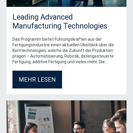
Leading Advanced
Manufacturing Technologies
Das Programm bietet Führungskräften aus der
Fertigungsindustrie einen aktuellen Überblick über die
Kerntechnologien, welche die Zukunft der Produktion
E-Mail
*
prägen – Automatisierung, Robotik, datengesteuerte
Fertigung, additive Fertigung und vieles mehr. Die
Newsletter
Kombination aus akademischen Anspruch und
Informieren Sie mich über Events, Programme und Forschung
Branchenrelevanz stärkt die Entscheidungsfindung von
abbestellbar).
MEHR LESEN
Führungskräften, um die Wettbewerbsfähigkeit und
Datenschutzerklärung
*
Innovationskraft ihrer Unternehmen zu fördern.
Ich habe die
Datenschutzerklärung
gelesen und bin mit der 
Daten einverstanden