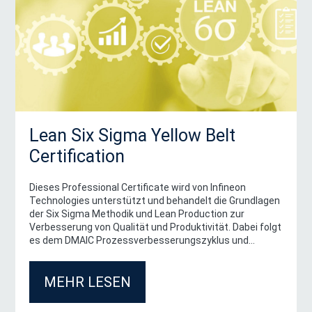
Lean Six Sigma Yellow Belt
Certification
Dieses Professional Certificate wird von Infineon
Technologies unterstützt und behandelt die Grundlagen
der Six Sigma Methodik und Lean Production zur
Verbesserung von Qualität und Produktivität. Dabei folgt
es dem DMAIC Prozessverbesserungszyklus und
untersucht, wie die Prinzipien der Lean Production die
Qualität und Produktivität verbessern und
MEHR LESEN
organisatorische Transformation ermöglichen.