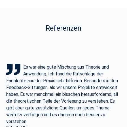
Referenzen
orie und
One of my decision criteria to join 
ge der
MBA program at the TUM was base
onders in den
modular setup offered. The split i
te entwickelt
which mostly took place Thursday to Tues
fordernd, all
me a lot to manage my full-time job.
Mandy Deimel
erstehen. Es
Class of 2021
des Thema
sser zu