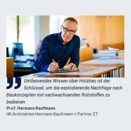
Circular Construction, FH Münster
Dr.-Ing. Architektin Sandra Schuster
,
Lehrstuhl für Architektur und Holzbau, TUM
Prof. Christian Schühle
,
Gesellschafter bei HKS Huß Kühfuss Schühle
Architekten PartG mbB
Professor an der Hochschule für angewandte
Wissenschaften München
Prof. Dr. Rupert Seidl
,
Umfassendes Wissen über Holzbau ist der
Ökosystemdynamik und Waldmanagement in
Schlüssel, um die explodierende Nachfrage nach
Gebirgslandschaften, TUM
Baukonzepten mit nachwachsenden Rohstoffen zu
Dr. Michael Vollmer
,
bedienen.
Mitgründer und Geschäftsführer, vesta sustainability
Prof. Hermann Kaufmann
consulting
HK Architekten Hermann Kaufmann + Partner ZT
Prof. Dr.-Ing. Stefan Winter
,