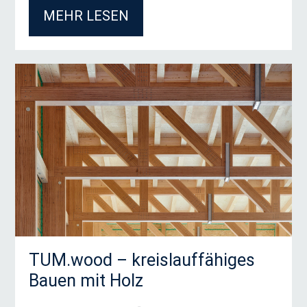
MEHR LESEN
Anfrageformular Zertifikatsprogramme
Education
Titel
Dr.
Prof.
Prof. Dr.
PD
Anrede
*
Herr
Frau
Divers
Vorname
*
TUM.wood – kreislauffähiges
Bauen mit Holz
Nachname
*