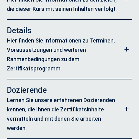
die dieser Kurs mit seinen Inhalten verfolgt.
Details
Hier finden Sie Informationen zu Terminen,
Voraussetzungen und weiteren
Rahmenbedingungen zu dem
Zertifikatsprogramm.
Programm
:
Dozierende
TUM.wood – kreislauffähiges Bauen mit Holz
Lernen Sie unsere erfahrenen Dozierenden
Zielgruppe:
kennen, die Ihnen die Zertifikatsinhalte
Personen, die im Kontext Architektur, Bauwesen,
Immobilienwesen oder in verwandten Institutionen der
vermitteln und mit denen Sie arbeiten
öffentlichen Hand arbeiten und ein tiefes Verständnis für die
werden.
Anforderungen des Holzbaus entwickeln möchten, bspw.
Architektinnen und Architekten, Innenarchitektinnen und