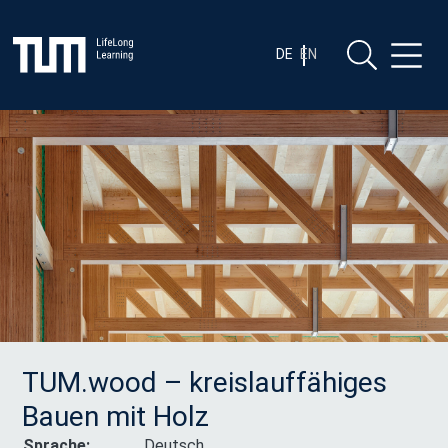
Zum
Zum Inhalt springen
Inhalt
springen
DE
EN
TUM.wood – kreislauffähiges
Bauen mit Holz
Sprache:
Deutsch