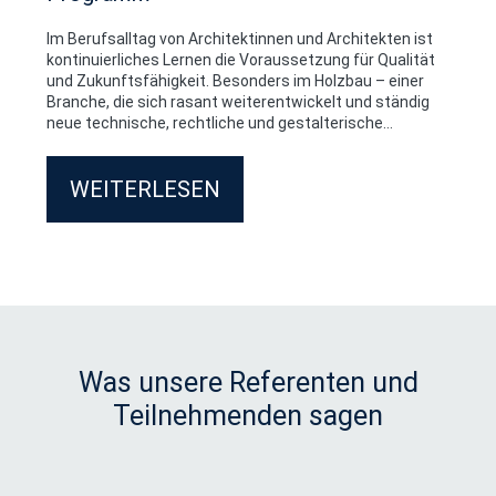
Im Berufsalltag von Architektinnen und Architekten ist
Dr.-Ing. Klaus Mindrup
,
kontinuierliches Lernen die Voraussetzung für Qualität
Mitbegründer, LuftHygienePro
und Zukunftsfähigkeit. Besonders im Holzbau – einer
Gesellschafter, Geschäftsführer, bauart – Beratende
Branche, die sich rasant weiterentwickelt und ständig
Ingenieure
neue technische, rechtliche und gestalterische
Anforderungen stellt – ist aktuelles Fachwissen ein
Daniel Müller
,
entscheidender Wettbewerbsvorteil.
WEITERLESEN
Mitglied Führungsteam, Bauphysik und Nachhaltigkeit,
Pirmin Jung
Prof. Florian Nagler
,
Lehrstuhl für Entwerfen und Konstruieren, TUM
Prof. Dr.-Ing. Anne Niemann
,
Fakultät für Innenarchitektur, Architektur und Design
Was unsere Referenten und
IAD, Technische Hochschule Rosenheim
Teilnehmenden sagen
Gerd Prause
,
Geschäftsleitung, Prause Holzbauplanung
Prof. Dr.-Ing. Anja Rosen
,