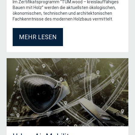
Ihre Nachricht an uns
Im Zertifikatsprogramm “TUM.wood – kreislauffähiges
Bauen mit Holz” werden die aktuellsten ökologischen,
ökonomischen, technischen und architektonischen
Fachkenntnisse des modernen Holzbaus vermittelt.
MEHR LESEN
E-Mail
*
Newsletter
Informieren Sie mich über Events, Programme und Forschung
abbestellbar).
Datenschutzerklärung
*
Ich habe die
Datenschutzerklärung
gelesen und bin mit der 
Daten einverstanden